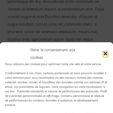
pellentesque elit dui, vitae ultrices tortor commodo vel.
Aenean at bibendum mauris, a condimentum erat. Fusce
suscipit augue et ante faucibus venenatis. Aliquam et
augue volutpat, rutrum urna vel, commodo libero. In
pharetra, tortor vel venenatis vestibulum, mauris nisl
dapibus ante, eget pretium sapien ligula nec neque.
Suspendisse non augue a enim semper varius.
Gérer le consentement aux
cookies
Nous utilisons des cookies pour optimiser notre site web et notre service.
Donec accumsan nisl ac pharetra
Conformément à vos choix, certains partenaires et nous pouvons accéder à
dignissim. Fusce dignissim, odio a
votre terminal pour vous reconnaître via des traceurs comme des cookies,
pellentesque luctus, nunc tortor pretium
collecter, stocker, croiser, et transférer des données comme vos adresses IP et
email, vos paramètres de logiciels, votre navigation ou votre localisation, à
felis, in egestas magna orci quis dui
ces fins : Publicités standards et mesure de performance des publicités, Profil
de publicités personnalisées et affichage, Contenu personnalisé et Mesure
de performances du contenu, données d'audience, et développement
produit.
Vivamus eget arcu in leo ullamcorper venenatis ut non